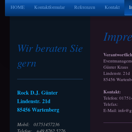
HOME
Kontaktformular
Referenzen
Kontakt
I
Impr
Wir beraten Sie
Verantwortlich
gern
Eventmanageme
Günter Kraus
Lindenstr. 21d
85456 Wartenb
Kontakt:
Rock D.J. Günter
Telefon: 0175
Lindenstr. 21d
Telefax:
85456 Wartenberg
E-Mail: info@g
Mobil: 01751457236
Telefon: +49 8762 5276