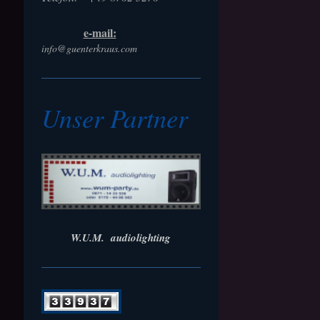
e-mail:
info@guenterkraus.com
Unser Partner
W.U.M. audiolighting